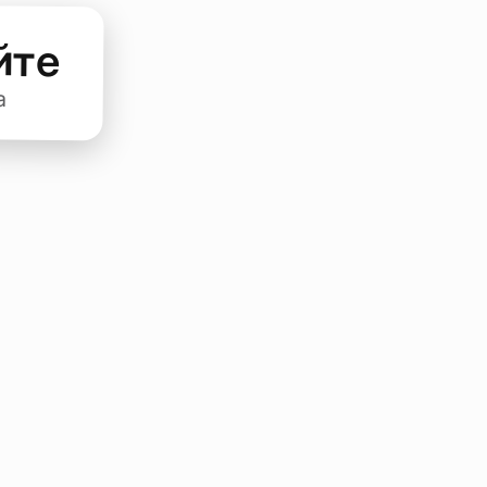
йте
а