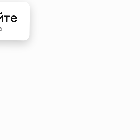
йте
а