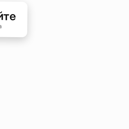
йте
а