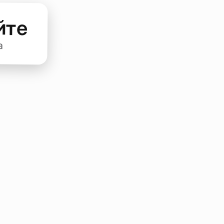
йте
а