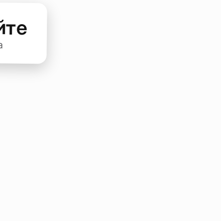
йте
а