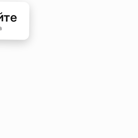
йте
а