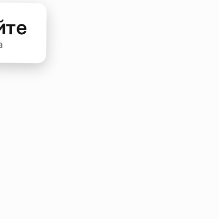
йте
а