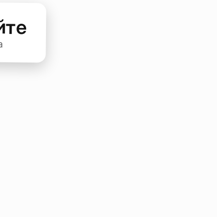
йте
а