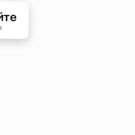
йте
а