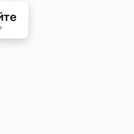
йте
а