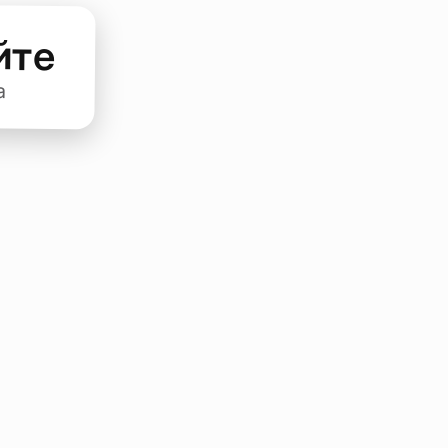
йте
а