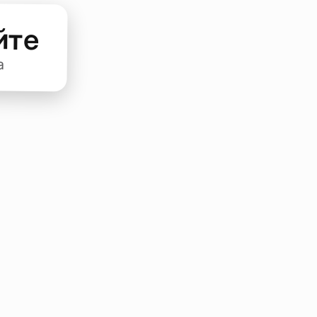
йте
а