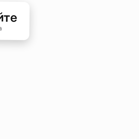
йте
а