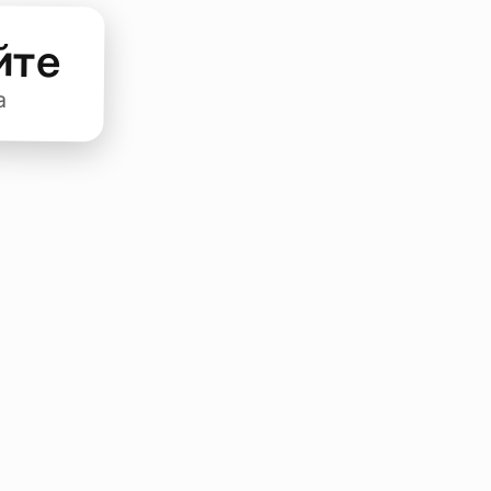
йте
а