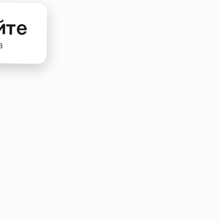
йте
а