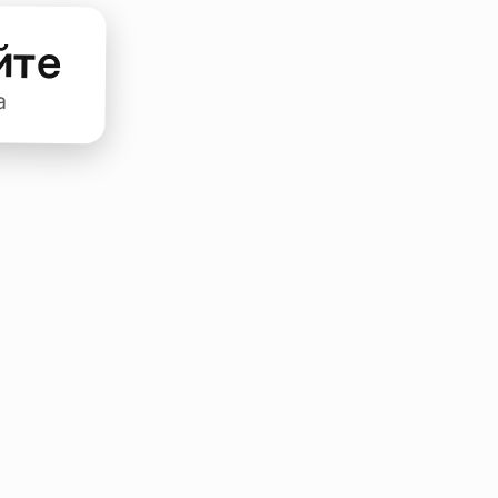
йте
а