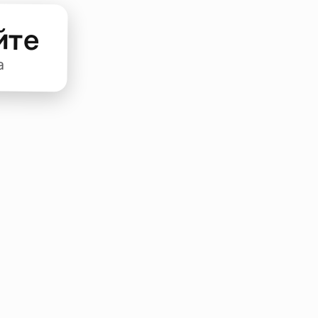
йте
а