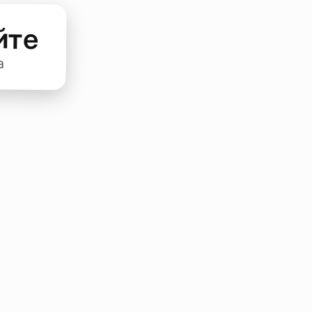
йте
а