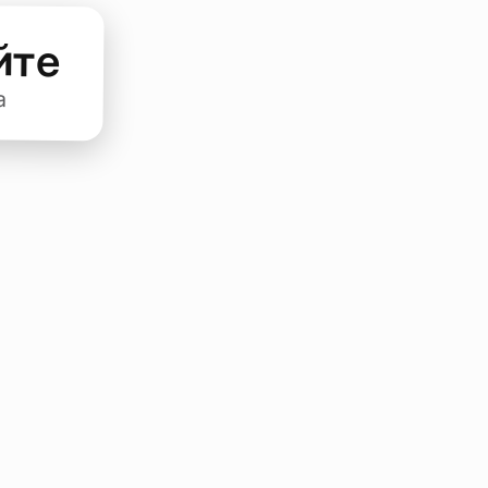
йте
а