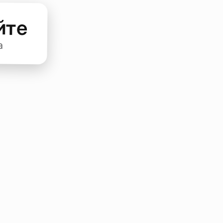
йте
а