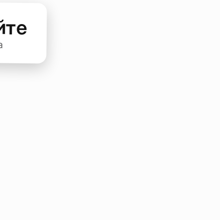
йте
а