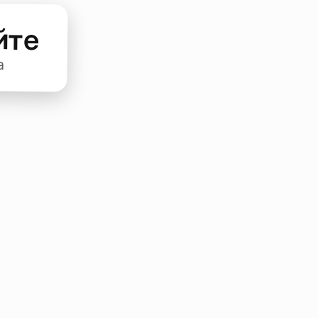
йте
а