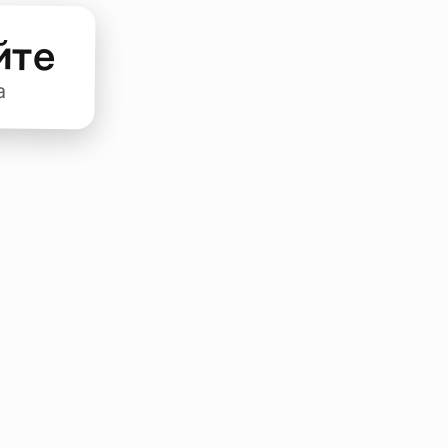
йте
а