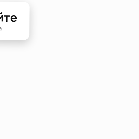
йте
а