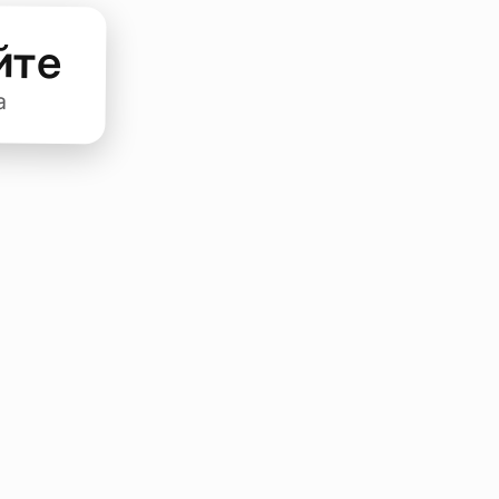
йте
а