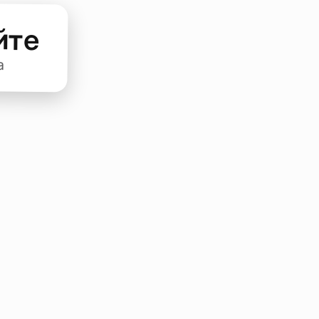
йте
а