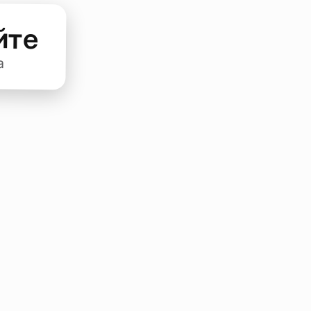
йте
а