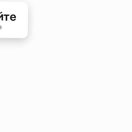
йте
а