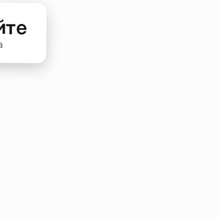
йте
а