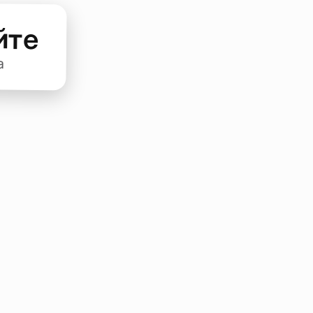
йте
а