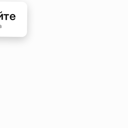
йте
а