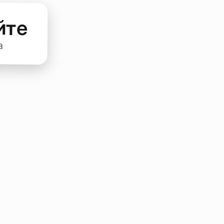
йте
а