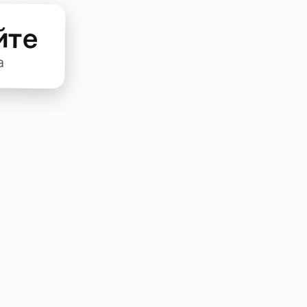
йте
а