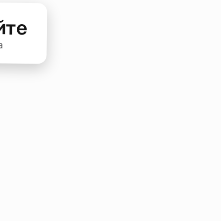
йте
а