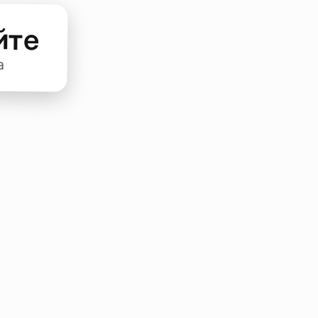
йте
а