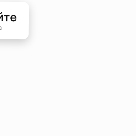
йте
а