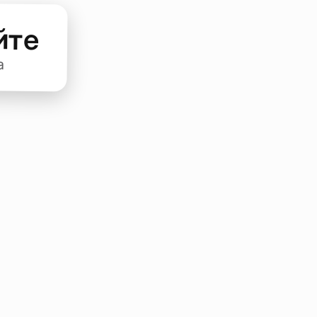
йте
а