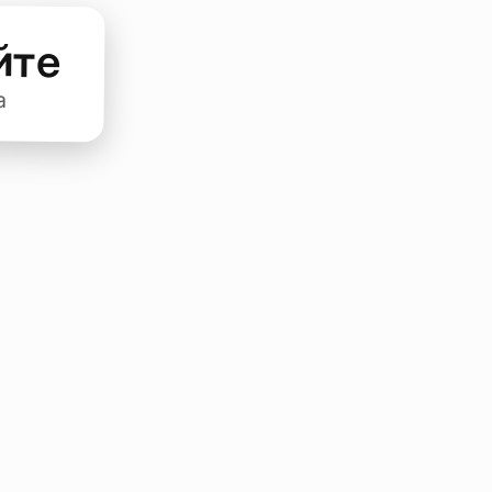
йте
а