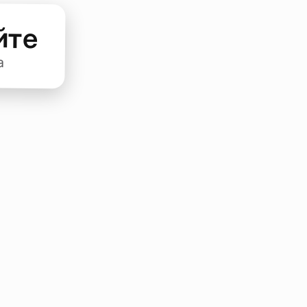
йте
а