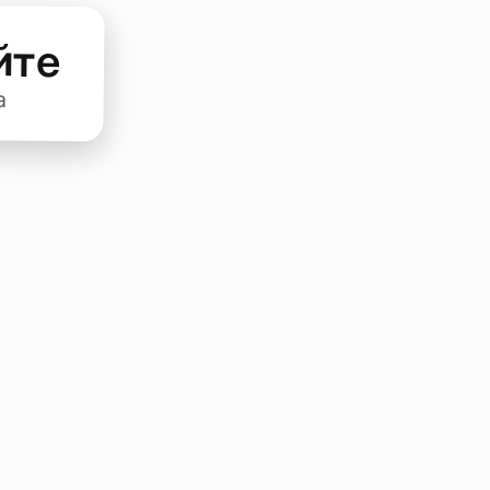
йте
а