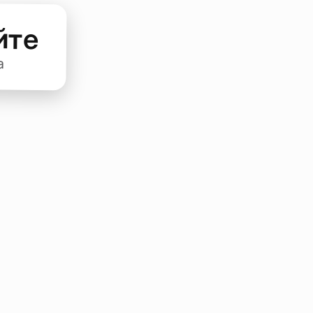
йте
а