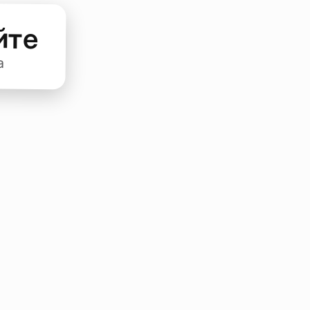
йте
а