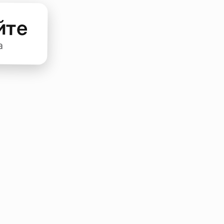
йте
а