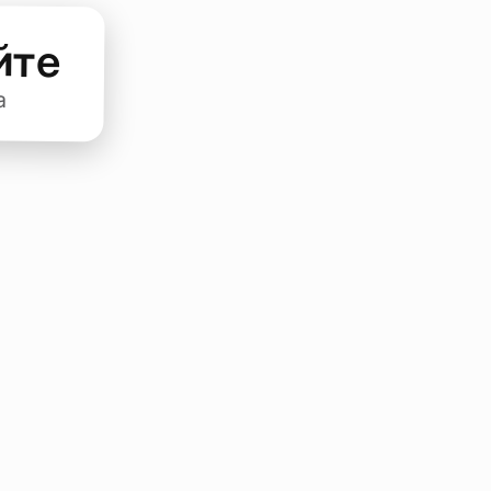
йте
а