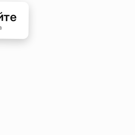
йте
а