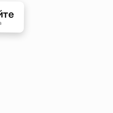
йте
а