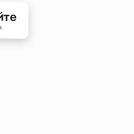
йте
а