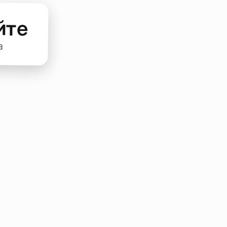
йте
а