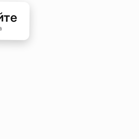
йте
а