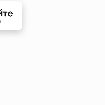
йте
а